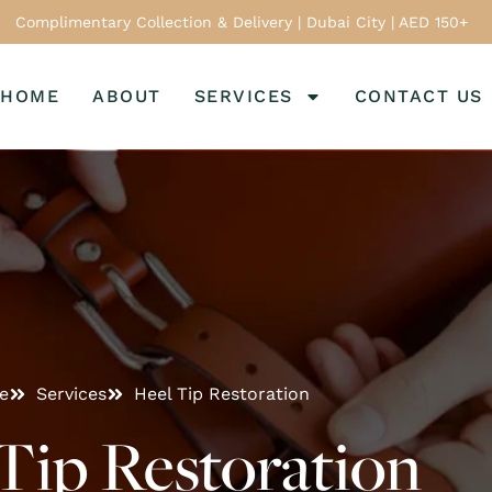
Complimentary Collection & Delivery | Dubai City | AED 150+
HOME
ABOUT
SERVICES
CONTACT US
e
Services
Heel Tip Restoration
Tip Restoration