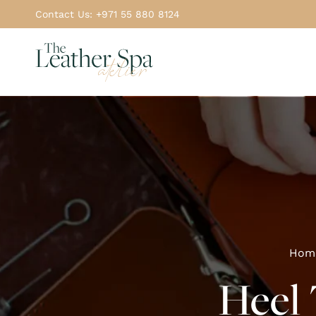
Contact Us: +971 55 880 8124
Hom
Heel 