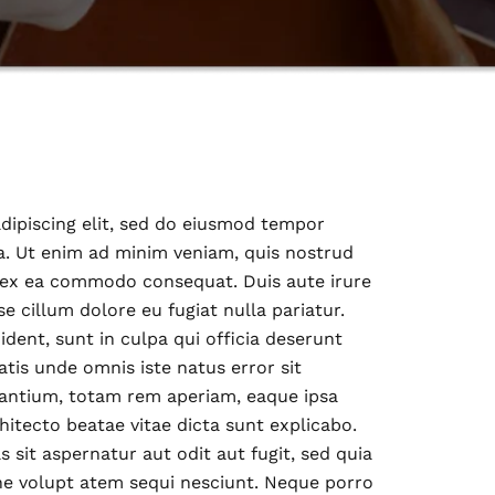
dipiscing elit, sed do eiusmod tempor
a. Ut enim ad minim veniam, quis nostrud
ip ex ea commodo consequat. Duis aute irure
se cillum dolore eu fugiat nulla pariatur.
dent, sunt in culpa qui officia deserunt
atis unde omnis iste natus error sit
ntium, totam rem aperiam, eaque ipsa
chitecto beatae vitae dicta sunt explicabo.
sit aspernatur aut odit aut fugit, sed quia
ne volupt atem sequi nesciunt. Neque porro