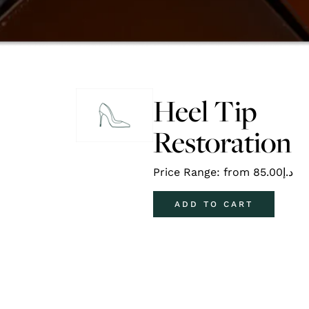
Heel Tip
Restoration
Price Range: from
85.00
د.إ
ADD TO CART