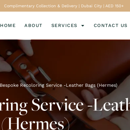
Complimentary Collection & Delivery | Dubai City | AED 150+
HOME
ABOUT
SERVICES
CONTACT US
Bespoke Recoloring Service -Leather Bags (Hermes)
ing Service -Leat
(Hermes)