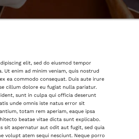
dipiscing elit, sed do eiusmod tempor
a. Ut enim ad minim veniam, quis nostrud
ip ex ea commodo consequat. Duis aute irure
se cillum dolore eu fugiat nulla pariatur.
dent, sunt in culpa qui officia deserunt
atis unde omnis iste natus error sit
ntium, totam rem aperiam, eaque ipsa
chitecto beatae vitae dicta sunt explicabo.
sit aspernatur aut odit aut fugit, sed quia
ne volupt atem sequi nesciunt. Neque porro